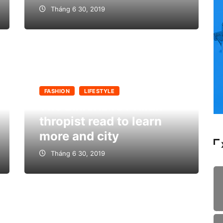
Tháng 6 30, 2019
FASHION
LIFESTYLE
The billionaire Philan
thropist read to learn
more and city
Tháng 6 30, 2019