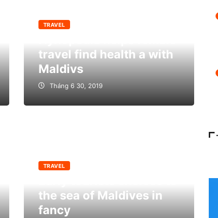
TRAVEL
Hynopedia helps female
travel find health a with
Maldivs
Tháng 6 30, 2019
TRAVEL
Early tourists choices to
the sea of Maldives in
fancy