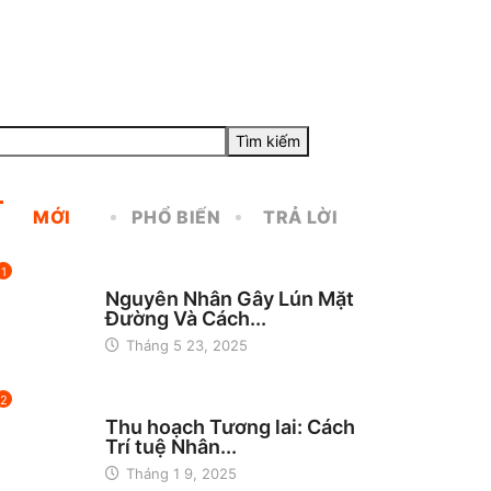
m
Tìm kiếm
ếm
MỚI
PHỔ BIẾN
TRẢ LỜI
1
CÔNG NGHỆ
Nguyên Nhân Gây Lún Mặt
Đường Và Cách...
Tháng 5 23, 2025
2
CÔNG NGHỆ
Thu hoạch Tương lai: Cách
Trí tuệ Nhân...
Tháng 1 9, 2025