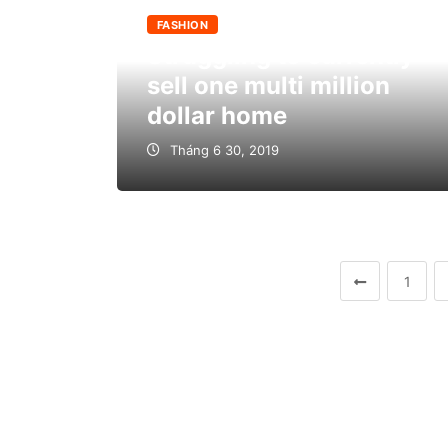
FASHION
Struggling to currently
sell one multi million
dollar home
Tháng 6 30, 2019
1