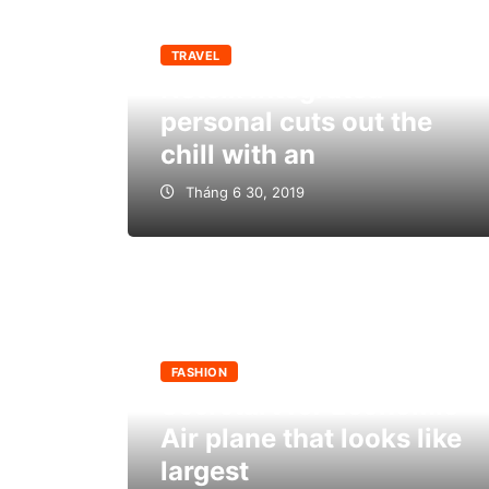
TRAVEL
Netcix integrated
personal cuts out the
chill with an
Tháng 6 30, 2019
FASHION
Secretart for Economic
Air plane that looks like
largest