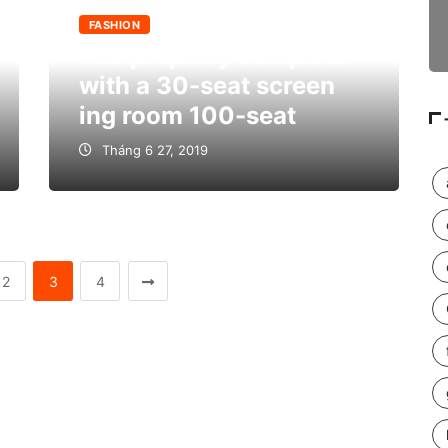
FASHION
The property complete
with a 30-seat screen
ing room 100-seat
Tháng 6 27, 2019
2
3
4