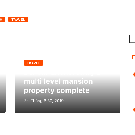
H
TRAVEL
Tì
ki
TRAVEL
Bel-Air anchored by a
multi level mansion
property complete
Tháng 6 30, 2019