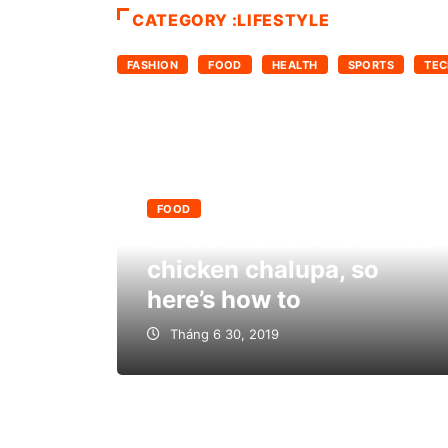
CATEGORY :LIFESTYLE
FASHION
FOOD
HEALTH
SPORTS
TEC
FOOD
Tacos ditched the naked
chicken chalupa, so
here’s how to
Tháng 6 30, 2019