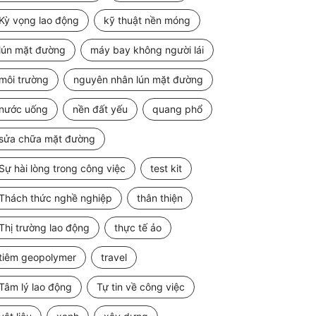
Kỳ vọng lao động
kỹ thuật nền móng
lún mặt đường
máy bay không người lái
môi trường
nguyên nhân lún mặt đường
nước uống
nền đất yếu
quang phổ
sửa chữa mặt đường
Sự hài lòng trong công việc
test kit
Thách thức nghề nghiệp
thân thiện
Thị trường lao động
thực tế ảo
tiêm geopolymer
travel
Tâm lý lao động
Tự tin về công việc