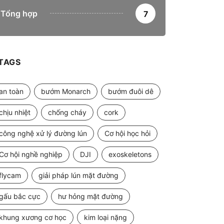
Tổng hợp
7
TAGS
an toàn
bướm Monarch
bướm đuôi dê
chịu nhiệt
chống cháy
cork
công nghệ xử lý đường lún
Cơ hội học hỏi
Cơ hội nghề nghiệp
DJI
exoskeletons
flycam
giải pháp lún mặt đường
gấu bắc cực
hư hỏng mặt đường
khung xương cơ học
kim loại nặng