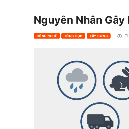
Nguyên Nhân Gây 
Th
CÔNG NGHỆ
TỔNG HỢP
XÂY DỰNG