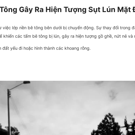
Tông Gây Ra Hiện Tượng Sụt Lún Mặt
iệc lớp nền bê tông bên dưới bị chuyển động. Sự thay đổi trong đặc
ể khiến các tấm bê tông bị lún, gây ra hiện tượng gồ ghề, nứt nẻ và
 đất yếu đi hoặc hình thành các khoang rỗng.